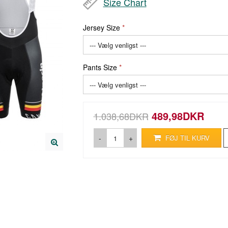
Size Chart
Jersey Size
Pants Size
489,98DKR
1.038,68DKR
-
+
FØJ TIL KURV