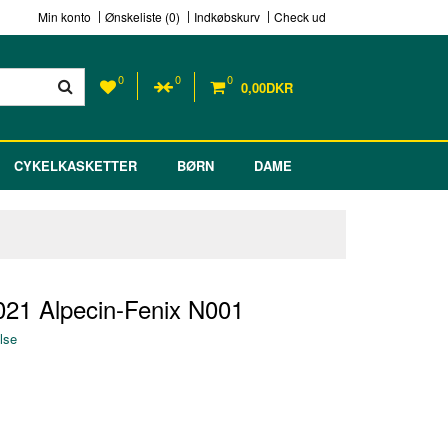
Min konto
Ønskeliste (0)
Indkøbskurv
Check ud
0
0
0
0,00DKR
CYKELKASKETTER
BØRN
DAME
2021 Alpecin-Fenix N001
lse