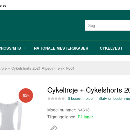
delse
ROSS/MTB
NATIONALE MESTERSKABER
CYKELVEST
trøje + Cykelshorts 2021 Alpecin-Fenix N001
Cykeltrøje + Cykelshorts 
-53%
0 bedømmelser
Skriv en bedømme
Model nummer:
N4618
Tilgængelighed:
På lager