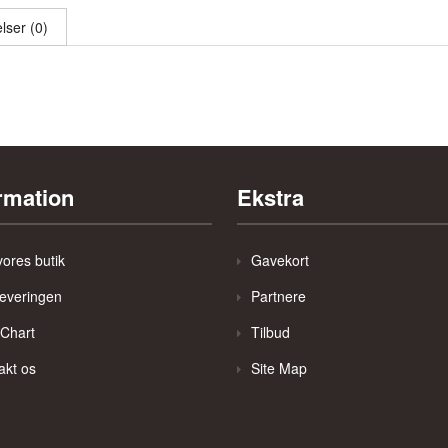
ser (0)
rmation
Ekstra
ores butik
Gavekort
everingen
Partnere
 Chart
Tilbud
akt os
Site Map