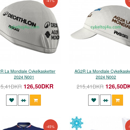
-41%
R La Mondiale Cykelkasketter
AG2R La Mondiale Cykelkaske
2024 N001
2024 N002
126,50DKR
126,50D
15,41DKR
215,41DKR
-45%