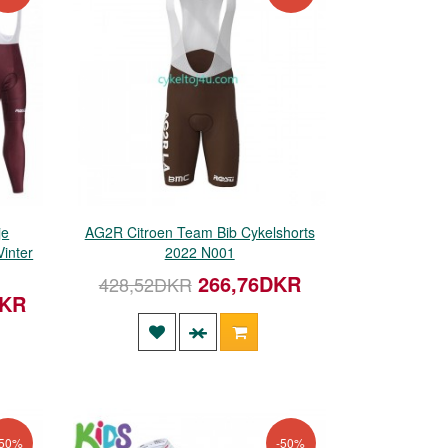
je
AG2R Citroen Team Bib Cykelshorts
inter
2022 N001
266,76DKR
428,52DKR
DKR
-50%
-50%