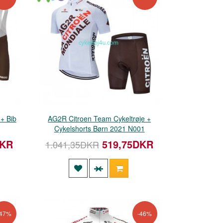
+ Bib
AG2R Citroen Team Cykeltrøje +
Cykelshorts Børn 2021 N001
DKR
519,75DKR
1.041,35DKR
-47%
-46%