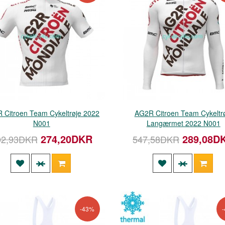
 Citroen Team Cykeltrøje 2022
AG2R Citroen Team Cykeltr
N001
Langærmet 2022 N001
274,20DKR
289,08D
02,93DKR
547,58DKR
-43%