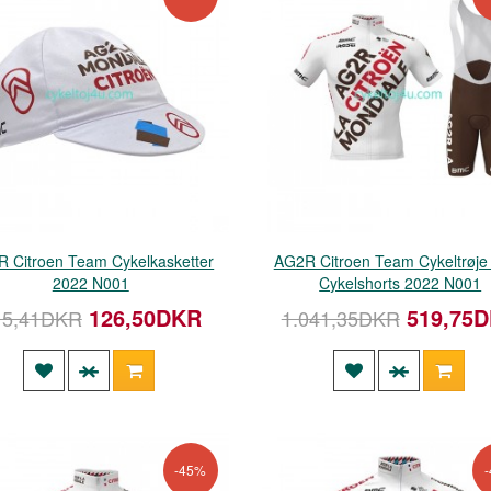
 Citroen Team Cykelkasketter
AG2R Citroen Team Cykeltrøje 
2022 N001
Cykelshorts 2022 N001
126,50DKR
519,75
15,41DKR
1.041,35DKR
-45%