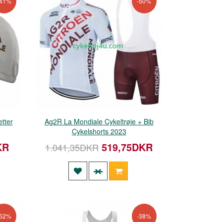
-41%
-50%
tter
Ag2R La Mondiale Cykeltrøje + Bib
Cykelshorts 2023
KR
519,75DKR
1.041,35DKR
-52%
-38%