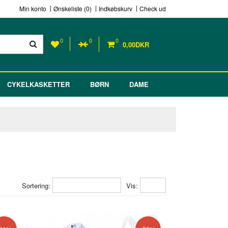
Min konto
Ønskeliste (0)
Indkøbskurv
Check ud
0
0
0
0,00DKR
CYKELKASKETTER
BØRN
DAME
Sortering:
Vis: