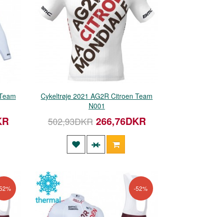
 Team
Cykeltrøje 2021 AG2R Citroen Team
N001
KR
266,76DKR
502,93DKR
-52%
-52%