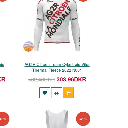
øje
AG2R Citroen Team Cykeltrøje Viter
Thermal Fleece 2022 N001
KR
303,96DKR
562,46DKR
-43%
-41%