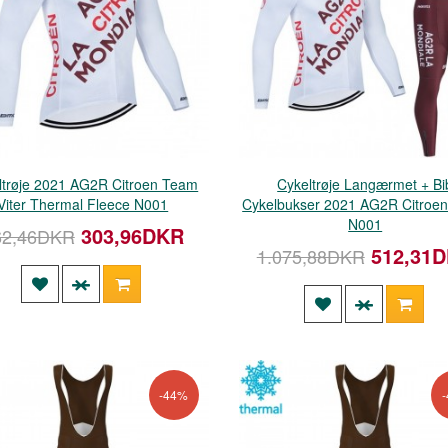
ltrøje 2021 AG2R Citroen Team
Cykeltrøje Langærmet + Bi
Viter Thermal Fleece N001
Cykelbukser 2021 AG2R Citroe
N001
303,96DKR
62,46DKR
512,31
1.075,88DKR
-44%