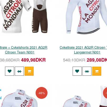
ltrøje + Cykelshorts 2021 AG2R
Cykeltrøje 2021 AG2R Citroen
Citroen Team N001
Langærmet N001
489,98DKR
289,08D
038,68DKR
540,13DKR
-46%