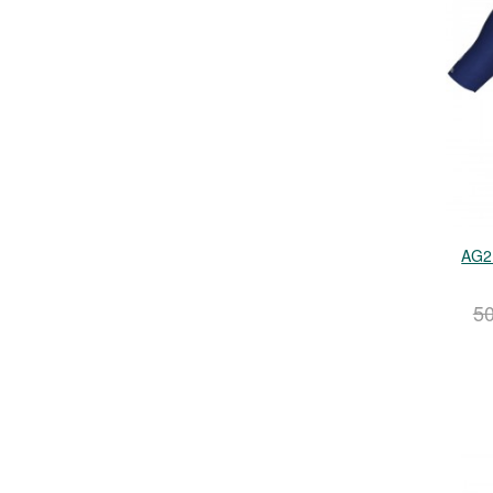
AG2R
5