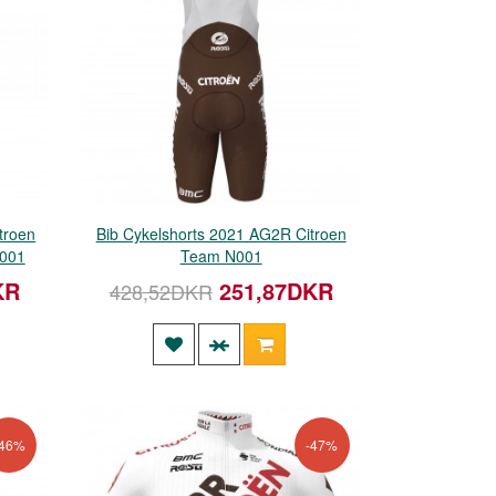
troen
Bib Cykelshorts 2021 AG2R Citroen
N001
Team N001
KR
251,87DKR
428,52DKR
-46%
-47%