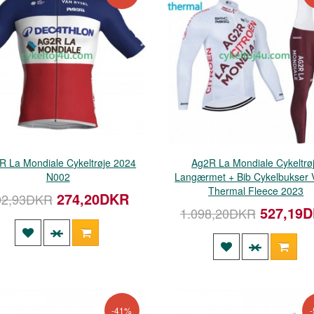
 La Mondiale Cykeltrøje 2024
Ag2R La Mondiale Cykeltrø
N002
Langærmet + Bib Cykelbukser V
Thermal Fleece 2023
274,20DKR
02,93DKR
527,19
1.098,20DKR
-41%