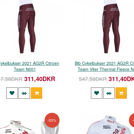
Cykelbukser 2021 AG2R Citroen
Bib Cykelbukser 2021 AG2R Ci
Team N001
Team Viter Thermal Fleece 
311,40DKR
311,40D
47,58DKR
547,58DKR
-53%