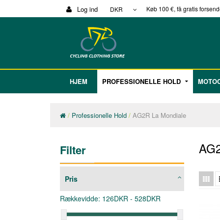
Log ind
Køb 100 €, få gratis forsen
DKR
HJEM
PROFESSIONELLE HOLD
MOTOC
Professionelle Hold
AG2R La Mondiale
AG2
Filter
Pris
Rækkevidde:
126
DKR -
528
DKR