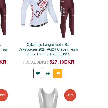
b
Cykeltrøje Langærmet + Bib
n Team
Cykelbukser 2021 AG2R Citroen Team
Vinter Thermal Fleece N001
DKR
527,19DKR
1.098,20DKR
-43%
-41%