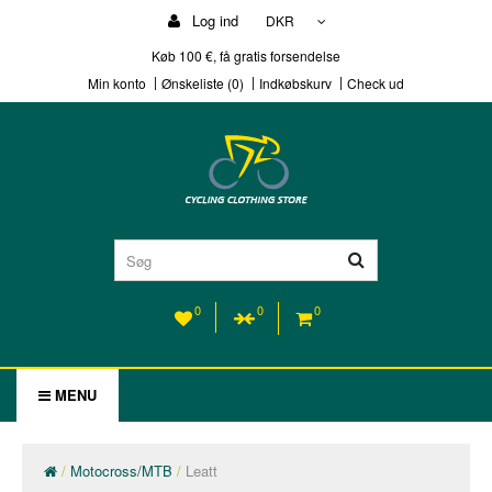
Log ind
DKR
Køb 100 €, få gratis forsendelse
Min konto
Ønskeliste (0)
Indkøbskurv
Check ud
0
0
0
MENU
Motocross/MTB
Leatt