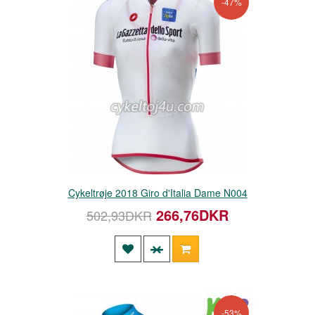
-47%
Cykeltrøje 2018 Giro d'Italia Dame N004
266,76DKR
502,93DKR
-53%