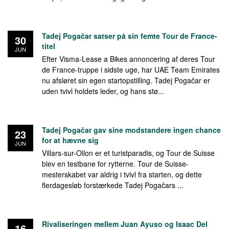
Tadej Pogačar satser på sin femte Tour de France-
30
titel
JUN
Efter Visma-Lease a Bikes annoncering af deres Tour
de France-truppe i sidste uge, har UAE Team Emirates
nu afsløret sin egen startopstilling. Tadej Pogačar er
uden tvivl holdets leder, og hans stø...
Tadej Pogačar gav sine modstandere ingen chance
23
for at hævne sig
JUN
Villars-sur-Ollon er et turistparadis, og Tour de Suisse
blev en testbane for rytterne. Tour de Suisse-
mesterskabet var aldrig i tvivl fra starten, og dette
flerdagesløb forstærkede Tadej Pogačars ...
Rivaliseringen mellem Juan Ayuso og Isaac Del
16