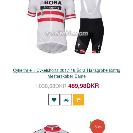
Cykeltrøje + Cykelshorts 2017-18 Bora-Hansgrohe Østrig
Mesterskaber Dame
489,98DKR
1.038,68DKR
-53%