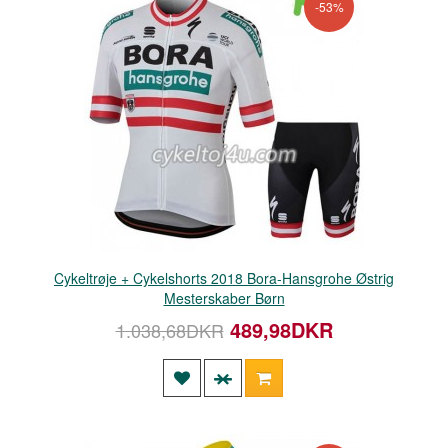
-53%
Cykeltrøje + Cykelshorts 2018 Bora-Hansgrohe Østrig
Mesterskaber Børn
489,98DKR
1.038,68DKR