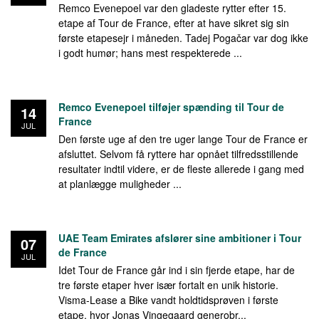
Remco Evenepoel var den gladeste rytter efter 15.
etape af Tour de France, efter at have sikret sig sin
første etapesejr i måneden. Tadej Pogačar var dog ikke
i godt humør; hans mest respekterede ...
Remco Evenepoel tilføjer spænding til Tour de
14
France
JUL
Den første uge af den tre uger lange Tour de France er
afsluttet. Selvom få ryttere har opnået tilfredsstillende
resultater indtil videre, er de fleste allerede i gang med
at planlægge muligheder ...
UAE Team Emirates afslører sine ambitioner i Tour
07
de France
JUL
Idet Tour de France går ind i sin fjerde etape, har de
tre første etaper hver især fortalt en unik historie.
Visma-Lease a Bike vandt holdtidsprøven i første
etape, hvor Jonas Vingegaard generobr...