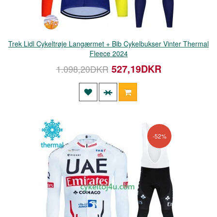
Trek Lidl Cykeltrøje Langærmet + Bib Cykelbukser Vinter Thermal
Fleece 2024
527,19DKR
1.098,20DKR
-52%