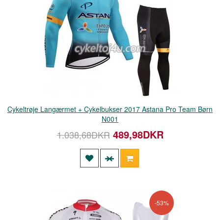
Cykeltrøje Langærmet + Cykelbukser 2017 Astana Pro Team Børn
N001
489,98DKR
1.038,68DKR
-53%