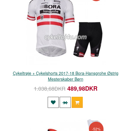
Cykeltrøje + Cykelshorts 2017-18 Bora-Hansgrohe Østrig
Mesterskaber Børn
489,98DKR
1.038,68DKR
-52%