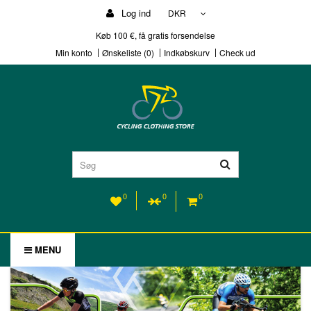
Log ind
DKR
Køb 100 €, få gratis forsendelse
Min konto
Ønskeliste (0)
Indkøbskurv
Check ud
0
0
0
MENU