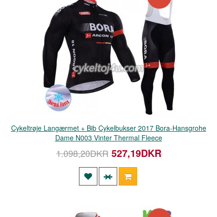
Cykeltrøje Langærmet + Bib Cykelbukser 2017 Bora-Hansgrohe
Dame N003 Vinter Thermal Fleece
527,19DKR
1.098,20DKR