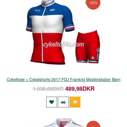
-53%
Cykeltrøje + Cykelshorts 2017 FDJ Frankrig Mesterskaber Børn
489,98DKR
1.038,68DKR