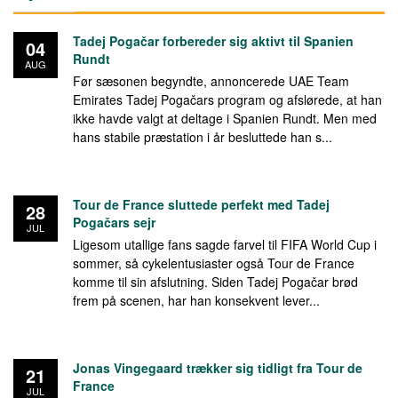
Tadej Pogačar forbereder sig aktivt til Spanien
04
Rundt
AUG
Før sæsonen begyndte, annoncerede UAE Team
Emirates Tadej Pogačars program og afslørede, at han
ikke havde valgt at deltage i Spanien Rundt. Men med
hans stabile præstation i år besluttede han s...
Tour de France sluttede perfekt med Tadej
28
Pogačars sejr
JUL
Ligesom utallige fans sagde farvel til FIFA World Cup i
sommer, så cykelentusiaster også Tour de France
komme til sin afslutning. Siden Tadej Pogačar brød
frem på scenen, har han konsekvent lever...
Jonas Vingegaard trækker sig tidligt fra Tour de
21
France
JUL