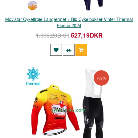
Movistar Cykeltrøje Langærmet + Bib Cykelbukser Vinter Thermal
Fleece 2024
527,19DKR
1.098,20DKR
-52%