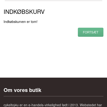
INDKØBSKURV
Indkøbskurven er tom!
FORTSÆT
Om vores butik
cykeltoj4u er en e-handels-virkelighed født i 2013. Webstedet har