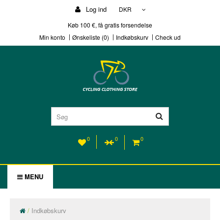
Log ind
DKR
Køb 100 €, få gratis forsendelse
Min konto
Ønskeliste (0)
Indkøbskurv
Check ud
0
0
0
MENU
Indkøbskurv