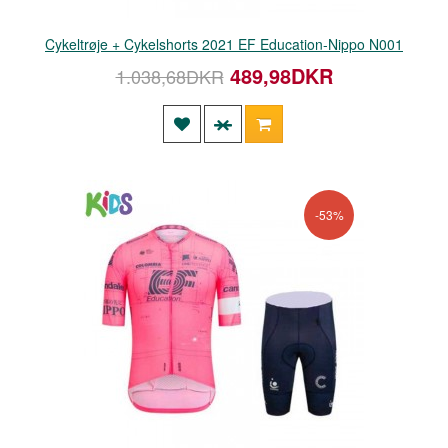
Cykeltrøje + Cykelshorts 2021 EF Education-Nippo N001
489,98DKR
1.038,68DKR
-53%