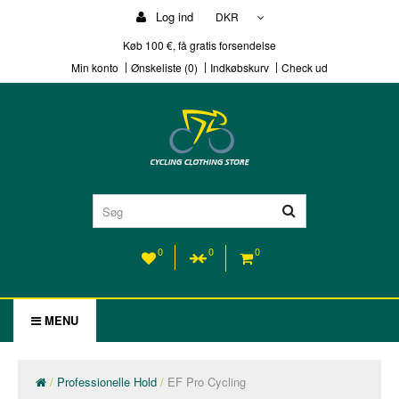
Log ind
DKR
Køb 100 €, få gratis forsendelse
Min konto
Ønskeliste (0)
Indkøbskurv
Check ud
0
0
0
MENU
Professionelle Hold
EF Pro Cycling