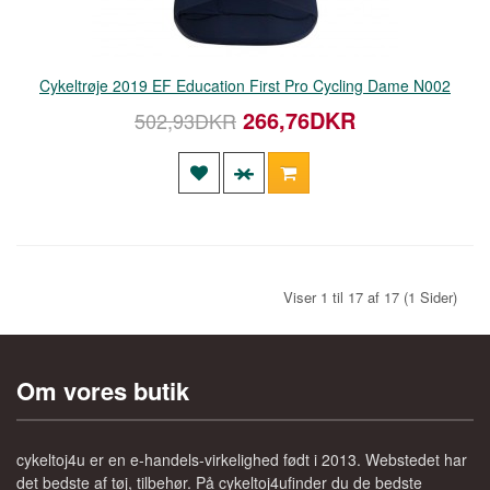
Cykeltrøje 2019 EF Education First Pro Cycling Dame N002
266,76DKR
502,93DKR
Viser 1 til 17 af 17 (1 Sider)
Om vores butik
cykeltoj4u er en e-handels-virkelighed født i 2013. Webstedet har
det bedste af tøj, tilbehør. På cykeltoj4ufinder du de bedste