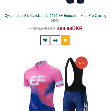
Cykeltrøje + Bib Cykelshorts 2019 EF Education First Pro Cycling
N001
489,98DKR
1.038,68DKR
-53%