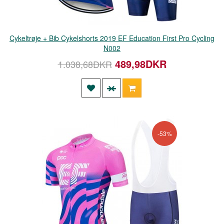
Cykeltrøje + Bib Cykelshorts 2019 EF Education First Pro Cycling
N002
489,98DKR
1.038,68DKR
-53%