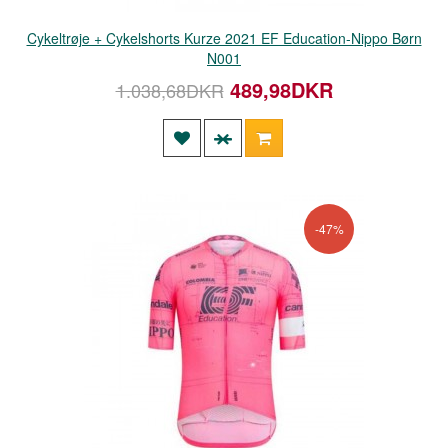
Cykeltrøje + Cykelshorts Kurze 2021 EF Education-Nippo Børn
N001
489,98DKR
1.038,68DKR
-47%