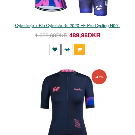
Cykeltrøje + Bib Cykelshorts 2020 EF Pro Cycling N001
489,98DKR
1.038,68DKR
-47%