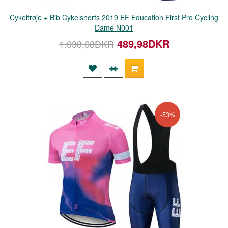
Cykeltrøje + Bib Cykelshorts 2019 EF Education First Pro Cycling
Dame N001
489,98DKR
1.038,68DKR
-53%