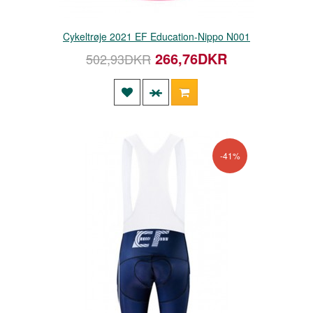
Cykeltrøje 2021 EF Education-Nippo N001
266,76DKR
502,93DKR
-41%