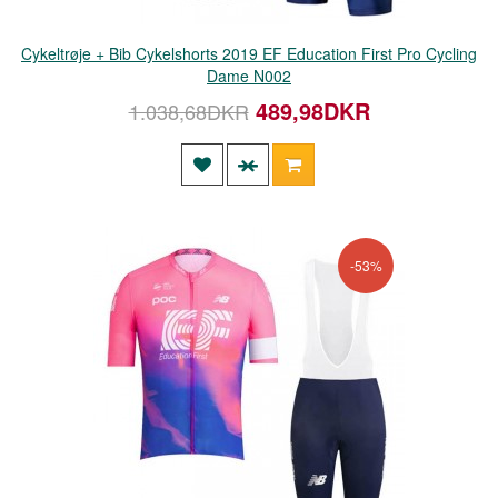
Cykeltrøje + Bib Cykelshorts 2019 EF Education First Pro Cycling
Dame N002
489,98DKR
1.038,68DKR
-53%