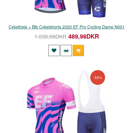
Cykeltrøje + Bib Cykelshorts 2020 EF Pro Cycling Dame N001
489,98DKR
1.038,68DKR
-53%