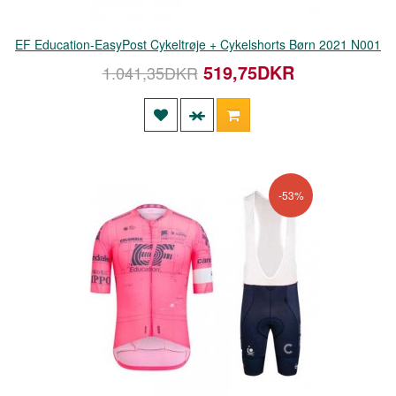
EF Education-EasyPost Cykeltrøje + Cykelshorts Børn 2021 N001
519,75DKR
1.041,35DKR
-53%