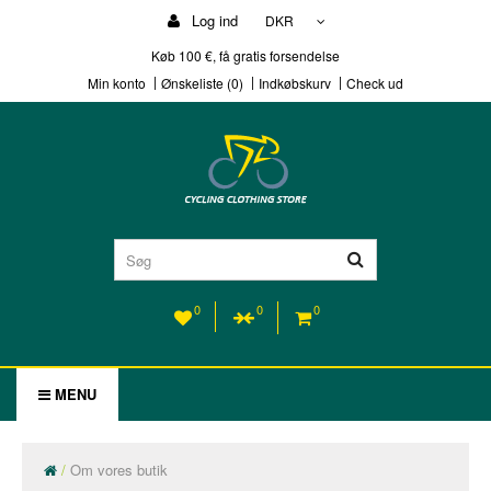
Log ind
DKR
Køb 100 €, få gratis forsendelse
Min konto
Ønskeliste (0)
Indkøbskurv
Check ud
0
0
0
MENU
Om vores butik